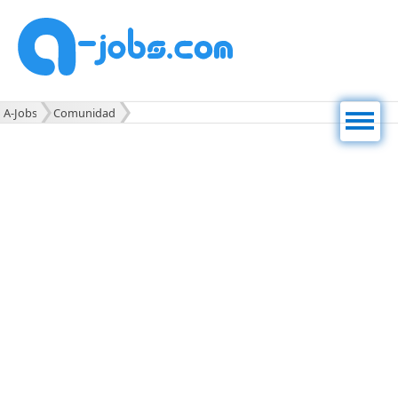
Men
A-Jobs
Comunidad
ú