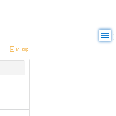
Men
ú
Mi klip